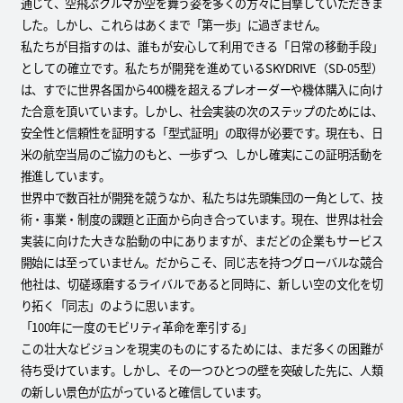
通じて、空飛ぶクルマが空を舞う姿を多くの方々に目撃していただきま
した。しかし、これらはあくまで「第一歩」に過ぎません。
私たちが目指すのは、誰もが安心して利用できる「日常の移動手段」
としての確立です。私たちが開発を進めているSKYDRIVE（SD-05型）
は、すでに世界各国から400機を超えるプレオーダーや機体購入に向け
た合意を頂いています。しかし、社会実装の次のステップのためには、
安全性と信頼性を証明する「型式証明」の取得が必要です。現在も、日
米の航空当局のご協力のもと、一歩ずつ、しかし確実にこの証明活動を
推進しています。
世界中で数百社が開発を競うなか、私たちは先頭集団の一角として、技
術・事業・制度の課題と正面から向き合っています。現在、世界は社会
実装に向けた大きな胎動の中にありますが、まだどの企業もサービス
開始には至っていません。だからこそ、同じ志を持つグローバルな競合
他社は、切磋琢磨するライバルであると同時に、新しい空の文化を切
り拓く「同志」のように思います。
「100年に一度のモビリティ革命を牽引する」
この壮大なビジョンを現実のものにするためには、まだ多くの困難が
待ち受けています。しかし、その一つひとつの壁を突破した先に、人類
の新しい景色が広がっていると確信しています。