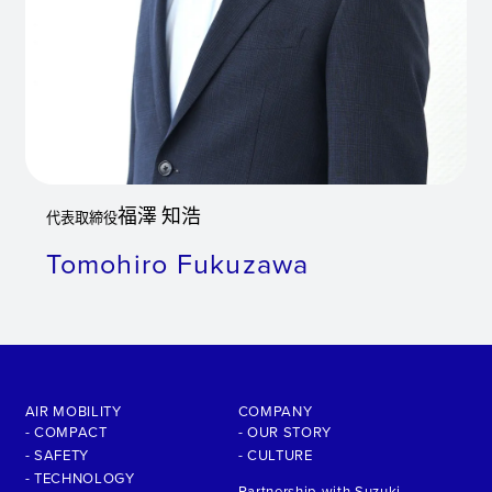
福澤 知浩
代表取締役
Tomohiro Fukuzawa
AIR MOBILITY
COMPANY
- COMPACT
- OUR STORY
- SAFETY
- CULTURE
- TECHNOLOGY
Partnership with Suzuki