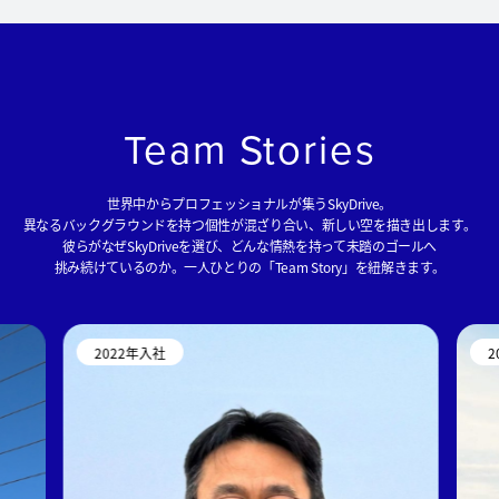
Team Stories
世界中からプロフェッショナルが集うSkyDrive。
異なるバックグラウンドを持つ個性が混ざり合い、新しい空を描き出します。
彼らがなぜSkyDriveを選び、どんな情熱を持って未踏のゴールへ
挑み続けているのか。一人ひとりの「Team Story」を紐解きます。
2022年入社
2