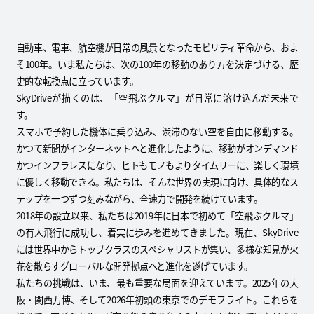
自動車、電車、航空機が日常の風景となったモビリティ革命から、およ
そ100年。いま私たちは、次の100年の移動のあり方を決定づける、歴
史的な転換点に立っています。
SkyDriveが描くのは、「空飛ぶクルマ」が日常に溶け込んだ未来で
す。
スマホで予約した機体に乗り込み、渋滞のない空を自由に移動する。
かつて新聞がインターネットへと進化したように、移動がオンデマンド
かつインフラレスになり、ヒトもモノもよりタイムリーに、楽しく環境
に優しく移動できる。私たちは、そんな世界の実現に向け、具体的なス
テップを一つずつ刻みながら、全速力で開発を続けています。
2018年の設立以来、私たちは2019年に日本で初めて「空飛ぶクルマ」
の有人飛行に成功し、着実に歩みを進めてきました。現在、SkyDrive
には世界中からトップクラスのスペシャリストが集い、多様な知見が火
花を散らすグローバルな開発拠点へと進化を遂げています。
私たちの挑戦は、いま、最も重要な局面を迎えています。2025年の大
阪・関西万博、そして2026年初頭の東京でのデモフライト。これらを