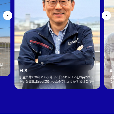
社目
コン
H.S.
A
ィン
航空業界で29年という非常に長いキャリアをお持ちです
経
ク
が、なぜSkyDriveに加わったのでしょうか？ 私はこれま
に
で30年近く、航空エンジニアとして空の安全を支えてき
の
ました。現在は機体システムエンジニアとしてSkyDriv
っ
[…]
を