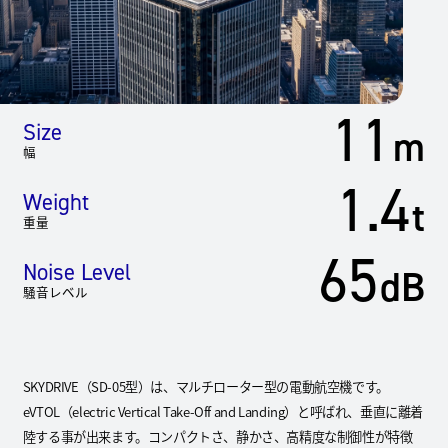
11
Size
m
幅
1.4
Weight
t
重量
65
Noise Level
dB
騒音レベル
SKYDRIVE（SD-05型）は、マルチローター型の電動航空機です。
eVTOL（electric Vertical Take-Off and Landing）と呼ばれ、垂直に離着
陸する事が出来ます。コンパクトさ、静かさ、高精度な制御性が特徴