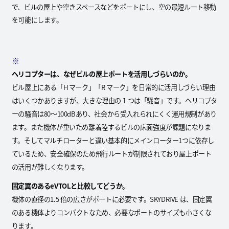
で、ビルの屋上や空きスペースなどをポートにし、空の最短ルート移動
を可能にします。
※
ヘリコプターは、なぜビルの屋上ポートを活用しづらいのか。
ビル屋上にある「H マーク」「R マーク」を日常的に活用しづらい理由
はいくつかありますが、大きな理由の１つは「騒音」です。ヘリコプタ
ーの騒音は80〜100dBあり、社会から受入れられにくく運用規制があり
ます。また機体が重いため離着陸するビルの床面強度が課題になりま
す。そしてマルチローターと違い基本的にメインローター1つに依存し
ているため、安全確保のため飛行ルートが制限されており屋上ポート
の活用が難しくなります。
固定翼のあるeVTOLと比較してどうか。
機体の直径の1.5 倍の広さがポートに必要です。SKYDRIVE は、固定翼
のある機体よりコンパクトなため、必要なポートのサイズも小さくな
ります。