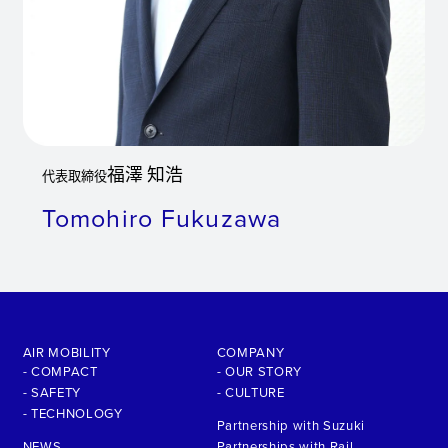
福澤 知浩
代表取締役
Tomohiro Fukuzawa
AIR MOBILITY
COMPANY
- COMPACT
- OUR STORY
- SAFETY
- CULTURE
- TECHNOLOGY
Partnership with Suzuki
NEWS
Partnerships with Rail