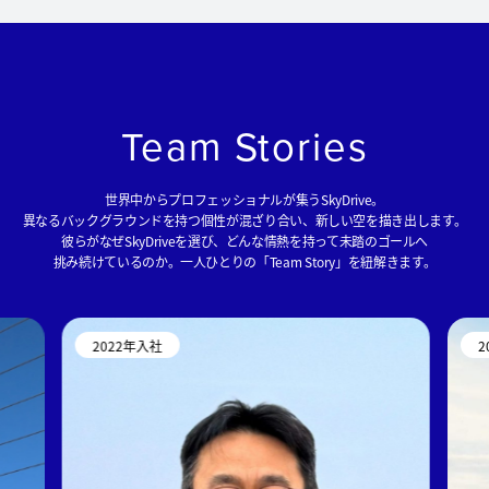
Team Stories
世界中からプロフェッショナルが集うSkyDrive。
異なるバックグラウンドを持つ個性が混ざり合い、新しい空を描き出します。
彼らがなぜSkyDriveを選び、どんな情熱を持って未踏のゴールへ
挑み続けているのか。一人ひとりの「Team Story」を紐解きます。
2022年入社
2