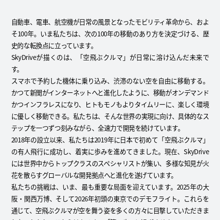
自動車、電車、航空機が日常の風景となったモビリティ革命から、およ
そ100年。いま私たちは、次の100年の移動のあり方を決定づける、歴
史的な転換点に立っています。
SkyDriveが描くのは、「空飛ぶクルマ」が日常に溶け込んだ未来で
す。
スマホで予約した機体に乗り込み、渋滞のない空を自由に移動する。
かつて新聞がインターネットへと進化したように、移動がオンデマンド
かつインフラレスになり、ヒトもモノもよりタイムリーに、楽しく環境
に優しく移動できる。私たちは、そんな世界の実現に向け、具体的なス
テップを一つずつ刻みながら、全速力で開発を続けています。
2018年の設立以来、私たちは2019年に日本で初めて「空飛ぶクルマ」
の有人飛行に成功し、着実に歩みを進めてきました。現在、SkyDrive
には世界中からトップクラスのスペシャリストが集い、多様な知見が火
花を散らすグローバルな開発拠点へと進化を遂げています。
私たちの挑戦は、いま、最も重要な局面を迎えています。2025年の大
阪・関西万博、そして2026年初頭の東京でのデモフライト。これらを
通じて、空飛ぶクルマが空を舞う姿を多くの方々に目撃していただきま