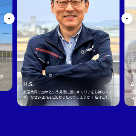
社目
コン
H.S.
A
ィン
航空業界で29年という非常に長いキャリアをお持ちです
経
ク
が、なぜSkyDriveに加わったのでしょうか？ 私はこれま
に
で30年近く、航空エンジニアとして空の安全を支えてき
の
ました。現在は機体システムエンジニアとしてSkyDriv
っ
[…]
を