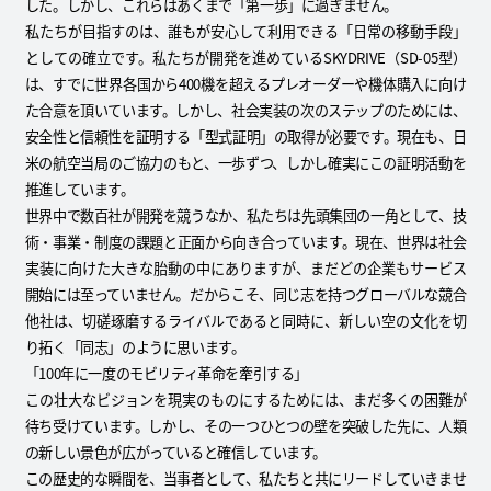
した。しかし、これらはあくまで「第一歩」に過ぎません。
私たちが目指すのは、誰もが安心して利用できる「日常の移動手段」
としての確立です。私たちが開発を進めているSKYDRIVE（SD-05型）
は、すでに世界各国から400機を超えるプレオーダーや機体購入に向け
た合意を頂いています。しかし、社会実装の次のステップのためには、
安全性と信頼性を証明する「型式証明」の取得が必要です。現在も、日
米の航空当局のご協力のもと、一歩ずつ、しかし確実にこの証明活動を
推進しています。
世界中で数百社が開発を競うなか、私たちは先頭集団の一角として、技
術・事業・制度の課題と正面から向き合っています。現在、世界は社会
実装に向けた大きな胎動の中にありますが、まだどの企業もサービス
開始には至っていません。だからこそ、同じ志を持つグローバルな競合
他社は、切磋琢磨するライバルであると同時に、新しい空の文化を切
り拓く「同志」のように思います。
「100年に一度のモビリティ革命を牽引する」
この壮大なビジョンを現実のものにするためには、まだ多くの困難が
待ち受けています。しかし、その一つひとつの壁を突破した先に、人類
の新しい景色が広がっていると確信しています。
この歴史的な瞬間を、当事者として、私たちと共にリードしていきませ