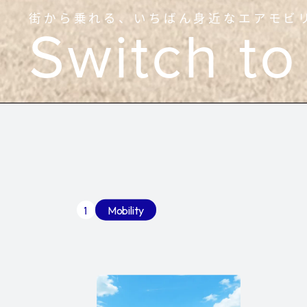
街から乗れる、
いちばん身近なエアモビ
Switch t
1
Mobility