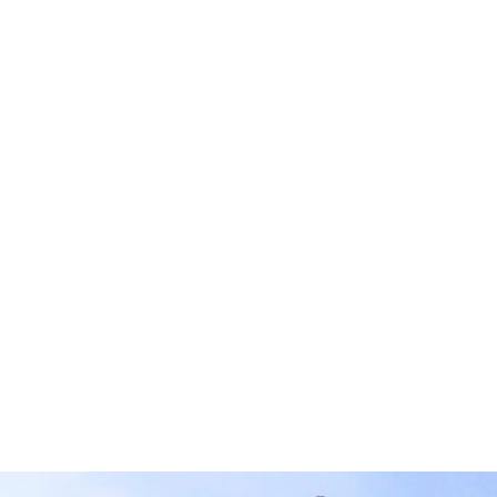
A.O.
S.N.
経歴を教えてください 山口県出身で、少年
現在、Sk
時代には近くに米軍基地があり、小学校の屋
んでいる
上で見たA-4スカイホークの編隊タッチアン
の移動革
ドゴーが、航空宇宙に関心を持ったきっかけ
ていますが
です。ラジコンカーやラジコングライダーの
います。
工作をするのが好き […]
のス […]