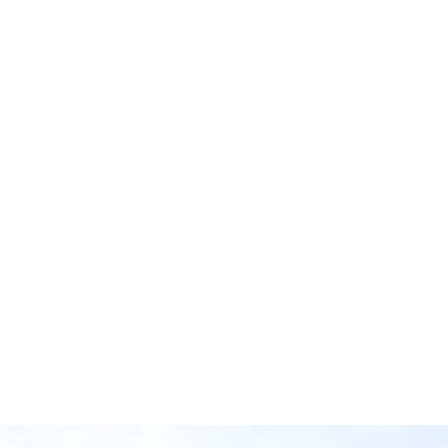
H.S.
航空業界で29年という非常に長いキャリアを
お持ちですが、なぜSkyDriveに加わったので
しょうか？ 私はこれまで30年近く、航空エ
ンジニアとして空の安全を支えてきました。
現在は機体システムエンジニアとして
SkyDriv […]