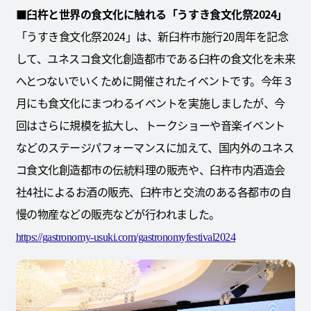
■
臼杵と世界の食文化に触れる「うすき食文化祭2024」
「うすき食文化祭2024」は、新臼杵市施行20周年を記念
して、ユネスコ食文化創造都市である臼杵の食文化を未来
へとつないでいくために開催されたイベントです。今年３
月にも食文化にまつわるイベントを実施しましたが、今
回はさらに規模を拡大し、トークショーや音楽イベント
などのステージパフォーマンスに加えて、国内外のユネス
コ食文化創造都市の伝統料理の販売や、臼杵市内酒造会
社4社によるお酒の販売、臼杵市と交流のある各都市の自
慢の物産などの販売などが行われました。
https://gastronomy-usuki.com/gastronomyfestival2024