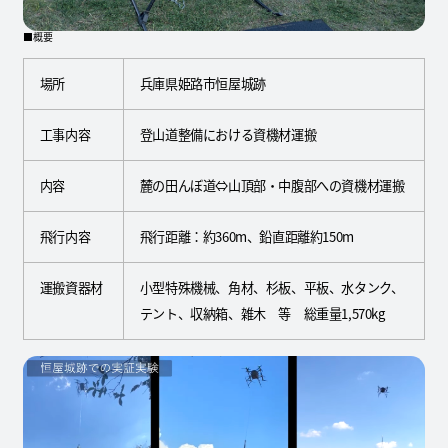
■概要
場所
兵庫県姫路市恒屋城跡
工事内容
登山道整備における資機材運搬
内容
麓の田んぼ道⇔山頂部・中腹部への資機材運搬
飛行内容
飛行距離：約360m、鉛直距離約150m
運搬資器材
小型特殊機械、角材、杉板、平板、水タンク、
テント、収納箱、雑木 等 総重量1,570kg