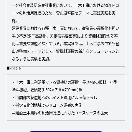
ーン社会実装促進実証事業において、土木工事における物流ドロ
ーンの利活用促進のため、登山道整備をテーマに実証実験を実
施。
建設業界における各種土木工事において、従業員の高齢化や担い
手の不足(少子高齢化、労働環境要因等)により資機材運搬の効率
化は重要な課題となっている。本実証では、土木工事の中でも登
山道整備をテーマとして、資機材運搬の新たなソリューションと
なるように実験を実施。
■ポイント
・土木工事に利活用できる資機材の運搬。長さ4mの板材、小型
特殊機械、収納箱(1,502×718×700mm)等
・山間部の狭隘地へのホイスト運用による荷下ろし
・指定文化財地域でのドローン運搬の実施
⇒建設土木業界の利活用促進に向けたユースケースの拡大