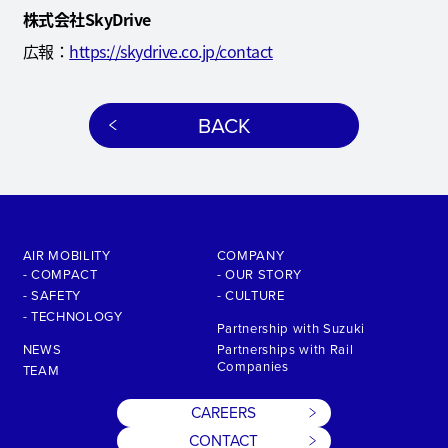
株式会社SkyDrive
広報：
https://skydrive.co.jp/contact
BACK
AIR MOBILITY
COMPANY
- COMPACT
- OUR STORY
- SAFETY
- CULTURE
- TECHNOLOGY
Partnership with Suzuki
NEWS
Partnerships with Rail
Companies
TEAM
CAREERS
CONTACT