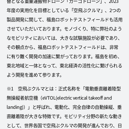
替となる重量運搬物ドローン「カーゴドローン」、2023
年度の実用化を目標としている「空飛ぶクルマ」、2つの
製品開発に関して、福島ロボットテストフィールドも活用
させていただいております。モノづくり、特に弊社のよう
なモビリティにおいては、大きな試験施設が必要であり、
その観点から、福島ロボットテストフィールドは、非常
に有り難く開発の加速に繋がっております。福島を初め、
東北地域と一体となって、東北経済の活性化に繋げられる
よう開発を進めて参ります。
※1 空飛ぶクルマとは：正式名称を「電動垂直離着陸型
無操縦者航空機（eVTOL(electric vertical takeoff and
landing)）」と呼ばれ、電動化、完全自律の自動操縦、垂
直離着陸が大きな特徴です。モビリティ分野の新たな動き
として、世界各国で空飛ぶクルマの開発が進んでおり、日