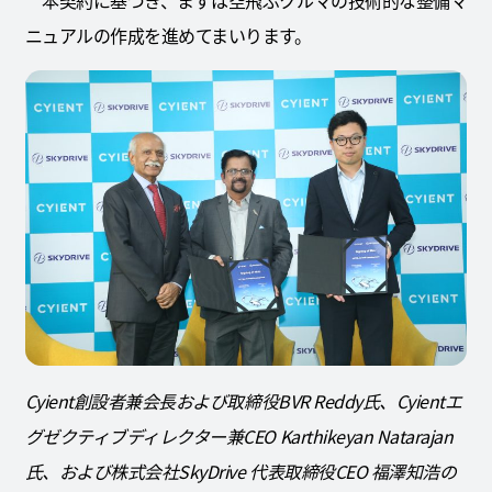
本契約に基づき、まずは空飛ぶクルマの技術的な整備マ
ニュアルの作成を進めてまいります。
Cyient創設者兼会長および取締役BVR Reddy氏、Cyientエ
グゼクティブディレクター兼CEO Karthikeyan Natarajan
氏、および株式会社SkyDrive 代表取締役CEO 福澤知浩の