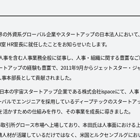
々な業界の外資系グローバル企業やスタートアップの日本法人におい
HR室 HR室長に就任したことをお知らせいたします。
外人事を含む人事業務全般に従事し、人事・組織に関する豊富なご
トアップの経験も豊富で、2011年9月からジェットスター・ジ
に人事本部長として貢献されました。
半、日本の宇宙スタートアップ企業である株式会社ispaceにて、
同様にグローバルでエンジニアを採用しているディープテックのスター
を活かすための仕組みを作り、その事業を成長に導きました。
は東京証券取引所グロース市場へ上場しており、本田氏は人事面におけ
多国籍人材が活躍しているだけではなく、米国とルクセンブルグに