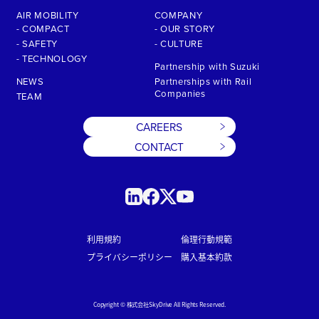
AIR MOBILITY
COMPANY
- COMPACT
- OUR STORY
- SAFETY
- CULTURE
- TECHNOLOGY
Partnership with Suzuki
NEWS
Partnerships with Rail
Companies
TEAM
CAREERS
CONTACT
利用規約
倫理行動規範
プライバシーポリシー
購入基本約款
Copyright © 株式会社SkyDrive All Rights Reserved.