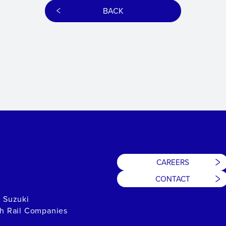
BACK
CAREERS
CONTACT
h Suzuki
th Rail Companies