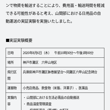
ンで物資を輸送することにより、費用面・輸送時間を軽減
できる可能性があると考え、山間部における日用品の自
動運送の実証実験を実施いたしました。
■実証実験概要
日時
2020年8月6日（木） 午前10時30分～午後1時00分
場所
神戸市灘区 六甲山地区
飛行区
兵庫県神戸市灘区鉢巻展望台～同灘区六甲山記念碑台
間
運搬物
小売店商品、飲食物（米飯、洋菓子）、医薬品
実験内
・ 山間部における生活必需品の自動搬送
容
・ 商品温度管理調査