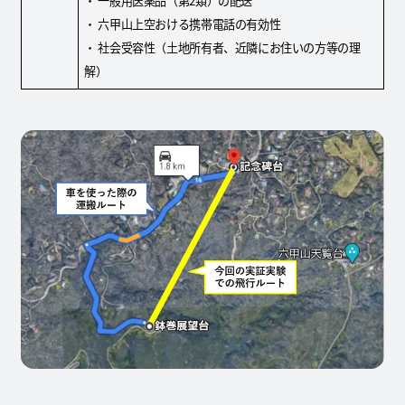
・ 一般用医薬品（第2類）の配送
・ 六甲山上空おける携帯電話の有効性
・ 社会受容性（土地所有者、近隣にお住いの方等の理
解）