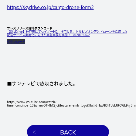
https://skydrive.co.jp/cargo-drone-form2
プレスリリース資料ダウンロード
【SkyDrive】神戸市にてセイノーHD、神戸阪急、トルビズオン等とドローンを活用した
配送サービス実用化に向けた実証実験を実施！_20200806-2
ダウンロード
■サンテレビで放映されました。
https://www.youtube.com/watch?
time_continue=13&v=uwOTl4bC7jc&feature=emb_logo&fbclid=IwAR3iTUvkUtOWk9nj
BACK