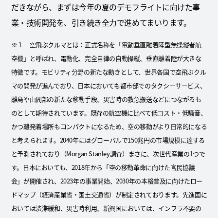
だきながら、まずは今年の夏のデモフライトに向けた事
業・技術開発を、引き続き全力で進めてまいります。
※１ 空飛ぶクルマとは：正式名称を「電動垂直離着陸型無操縦者航
空機」と呼ばれ、電動化、完全自律の自動操縦、垂直離着陸が大きな
特徴です。モビリティ分野の新たな動きとして、世界各国で空飛ぶクル
マの開発が進んでおり、日本においても都市部でのタクシーサービス、
離島や山間部の新たな移動手段、災害時の救急搬送などにつながるも
のとして期待されています。既存の航空機に比べて低コスト・低騒音、
かつ離発着場所もコンパクトになるため、空の移動がより日常的になる
と考えられます。2040年にはグローバルで150兆円の市場規模に達する
と予測されており（Morgan Stanley調査）まさに、次世代産業の1つで
す。日本においても、2018年から「空の移動革命に向けた官民協議
会」が開催され、2023年の事業開始、2030年の本格普及に向けたロー
ドマップ（経済産業省・国土交通省）が制定されております。先進国に
おいては渋滞緩和、災害時利用、新興国においては、インフラ不要の