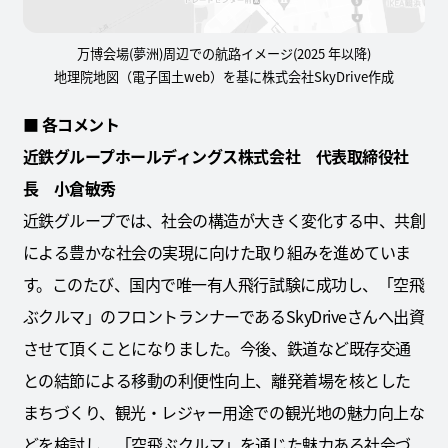
万博会場(夢洲)周辺での航路イメージ(2025 年以降)
地理院地図（電子国土web）を基に株式会社SkyDrive作成
■
各コメント
近鉄グループホールディングス株式会社 代表取締役社
長 小倉敏秀
近鉄グループでは、社会の構造が大きく変化する中、共創
による豊かな社会の実現に向けた取り組みを進めていま
す。このたび、国内で唯一有人飛行試験に成功し、「空飛
ぶクルマ」のフロントランナーであるSkyDriveさんへ出資
させて頂くことになりました。今後、鉄道など既存交通
との結節による移動の利便性向上、離発着場を核とした
まちづくり、観光・レジャー用途での観光地の魅力向上な
どを検討し、「空飛ぶクルマ」を通じた魅力ある社会づ