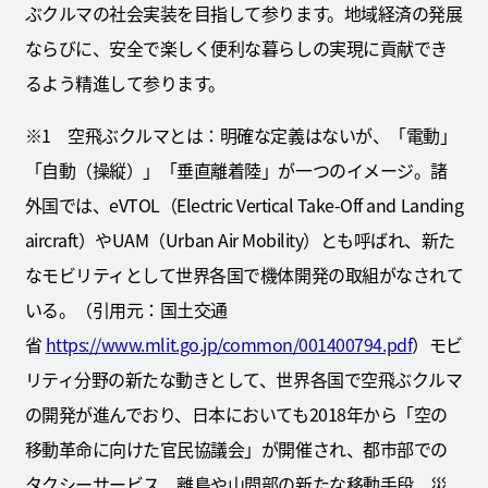
ぶクルマの社会実装を目指して参ります。地域経済の発展
ならびに、安全で楽しく便利な暮らしの実現に貢献でき
るよう精進して参ります。
※1 空飛ぶクルマとは：明確な定義はないが、「電動」
「自動（操縦）」「垂直離着陸」が一つのイメージ。諸
外国では、eVTOL（Electric Vertical Take-Off and Landing
aircraft）やUAM（Urban Air Mobility）とも呼ばれ、新た
なモビリティとして世界各国で機体開発の取組がなされて
いる。（引用元：国土交通
省
https://www.mlit.go.jp/common/001400794.pdf
）モビ
リティ分野の新たな動きとして、世界各国で空飛ぶクルマ
の開発が進んでおり、日本においても2018年から「空の
移動革命に向けた官民協議会」が開催され、都市部での
タクシーサービス、離島や山間部の新たな移動手段、災