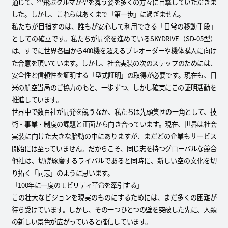
通じて、空飛ぶクルマが空を舞う姿を多くの方々に目撃していただきま
した。しかし、これらはあくまで「第一歩」に過ぎません。
私たちが目指すのは、誰もが安心して利用できる「日常の移動手段」
としての確立です。私たちが開発を進めているSKYDRIVE（SD-05型）
は、すでに世界各国から400機を超えるプレオーダーや機体購入に向け
た合意を頂いています。しかし、社会実装の次のステップのためには、
安全性と信頼性を証明する「型式証明」の取得が必要です。現在も、日
米の航空当局のご協力のもと、一歩ずつ、しかし確実にこの証明活動を
推進しています。
世界中で数百社が開発を競うなか、私たちは先頭集団の一角として、技
術・事業・制度の課題と正面から向き合っています。現在、世界は社会
実装に向けた大きな胎動の中にありますが、まだどの企業もサービス
開始には至っていません。だからこそ、同じ志を持つグローバルな競合
他社は、切磋琢磨するライバルであると同時に、新しい空の文化を切
り拓く「同志」のように思います。
「100年に一度のモビリティ革命を牽引する」
この壮大なビジョンを現実のものにするためには、まだ多くの困難が
待ち受けています。しかし、その一つひとつの壁を突破した先に、人類
の新しい景色が広がっていると確信しています。