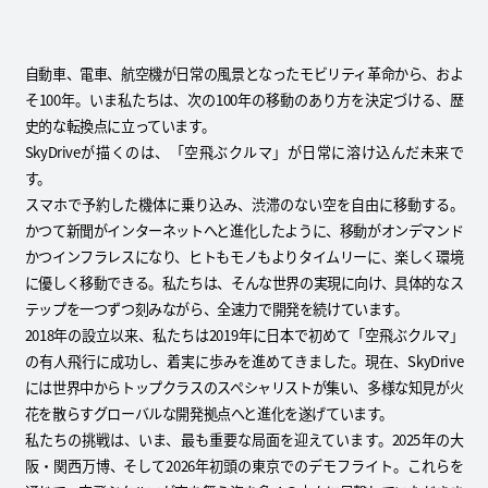
自動車、電車、航空機が日常の風景となったモビリティ革命から、およ
そ100年。いま私たちは、次の100年の移動のあり方を決定づける、歴
史的な転換点に立っています。
SkyDriveが描くのは、「空飛ぶクルマ」が日常に溶け込んだ未来で
す。
スマホで予約した機体に乗り込み、渋滞のない空を自由に移動する。
かつて新聞がインターネットへと進化したように、移動がオンデマンド
かつインフラレスになり、ヒトもモノもよりタイムリーに、楽しく環境
に優しく移動できる。私たちは、そんな世界の実現に向け、具体的なス
テップを一つずつ刻みながら、全速力で開発を続けています。
2018年の設立以来、私たちは2019年に日本で初めて「空飛ぶクルマ」
の有人飛行に成功し、着実に歩みを進めてきました。現在、SkyDrive
には世界中からトップクラスのスペシャリストが集い、多様な知見が火
花を散らすグローバルな開発拠点へと進化を遂げています。
私たちの挑戦は、いま、最も重要な局面を迎えています。2025年の大
阪・関西万博、そして2026年初頭の東京でのデモフライト。これらを