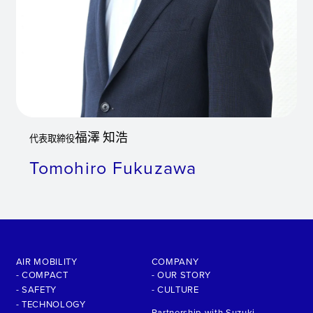
福澤 知浩
代表取締役
Tomohiro Fukuzawa
AIR MOBILITY
COMPANY
- COMPACT
- OUR STORY
- SAFETY
- CULTURE
- TECHNOLOGY
Partnership with Suzuki