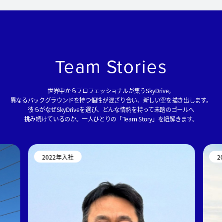
Team Stories
世界中からプロフェッショナルが集うSkyDrive。
異なるバックグラウンドを持つ個性が混ざり合い、新しい空を描き出します。
彼らがなぜSkyDriveを選び、どんな情熱を持って未踏のゴールへ
挑み続けているのか。一人ひとりの「Team Story」を紐解きます。
2022年入社
2