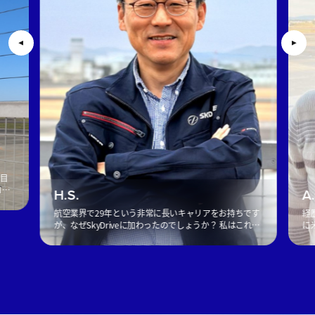
社目
コン
H.S.
A
ィン
航空業界で29年という非常に長いキャリアをお持ちです
経
ク
が、なぜSkyDriveに加わったのでしょうか？ 私はこれま
に
で30年近く、航空エンジニアとして空の安全を支えてき
の
ました。現在は機体システムエンジニアとしてSkyDriv
っ
[…]
を