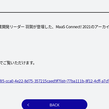
発リーダー 羽賀が登壇した、MaaS Connect! 2021のア
料でご覧いただけます。
d7f85-cca0-4e22-8d75-357215caed9f?list=77ba111b-8f12-4cff-a7c
BACK