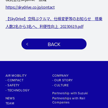
https://skydrive.co.jp/contact
【SkyDrive】空飛ぶクルマ、仕様変更等のお知らせ 搭乗
人数2名から3名へ、利便性向上_20230619.pdf
BACK
AIR MOBILITY
COMPANY
- COMPACT
- OUR STORY
- SAFETY
- CULTURE
- TECHNOLOGY
Partnership with Suzuki
NEWS
Partnerships with Rail
Companies
TEAM