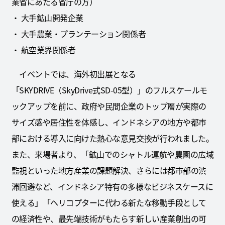
業省にあたる省庁の方）
・ 大手鉱山開発企業
・ 大手農業・プランテーション関係者
・ 航空業界関係者
イベントでは、海外初出展となる
「SKYDRIVE（SkyDrive式SD-05型）」のフルスケールモ
ックアップを前に、政府や民間企業のトップ層が実際の
サイズ感や居住性を体感し、インドネシアの地方や都市
部における導入に向けた熱心な意見交換が行われました。
また、来場者より、「鉱山でのシャトル運航や農園の広域
監視といった地方産業の課題解決、さらには都市部の渋
滞回避など、インドネシア特有の多様なビジネスケースに
使える」「ヘリコプターに代わる新たな移動手段として
の経済性や、最先端技術がもたらす新しい産業創出の可