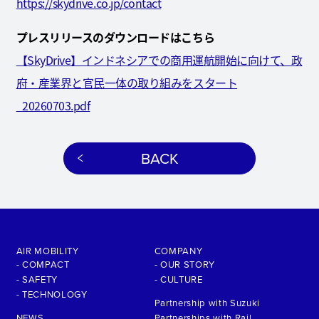
https://skydrive.co.jp/contact
プレスリリースのダウンロードはこちら
【SkyDrive】インドネシアでの商用運航開始に向けて、政
府・産業界と官民一体の取り組みをスタート
_20260703.pdf
BACK
AIR MOBILITY
COMPANY
- COMPACT
- OUR STORY
- SAFETY
- CULTURE
- TECHNOLOGY
Partnership with Suzuki
NEWS
Partnerships with Rail