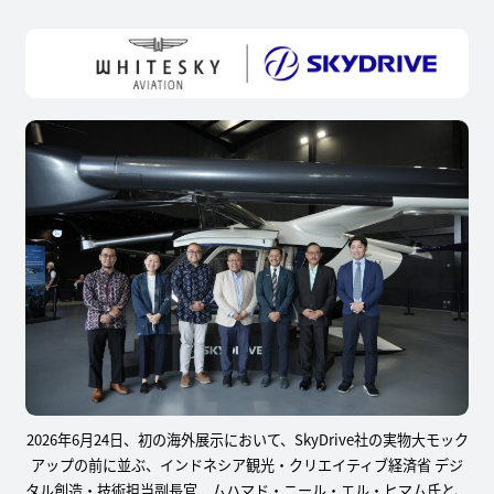
2026年6月24日、初の海外展示において、SkyDrive社の実物大モック
アップの前に並ぶ、インドネシア観光・クリエイティブ経済省 デジ
タル創造・技術担当副長官 ムハマド・ニール・エル・ヒマム氏と、