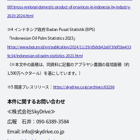
00f/gross-regional-domestic-product-of-provinces-in-indonesia-by-industry-
2020-2024.html
※4 インドネシア政府 Badan Pusat Statistik (BPS)
「Indonesian Oil Palm Statistics 2023」
https://www.bps.go.id/en/publication/2024/11/29/d5dcb42ab730df1be433
9c34/indonesian-oil-palm-statistics-2023.html
（※本文中の面積は、同資料に記載のアブラヤシ農園の栽培面積（約
1,500万ヘクタール）を基にしています。）
※5 関連プレスリリース：
https://skydrive.co.jp/archives/65296
本件に関するお問い合わせ
≪株式会社SkyDrive≫
広報 石井：090-6389-3584
Email: info@skydrive.co.jp