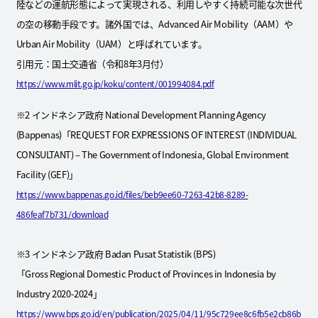
陸などの運航形態によって実現される、利用しやすく持続可能な次世代
の空の移動手段です。諸外国では、Advanced Air Mobility（AAM）や
Urban Air Mobility（UAM）と呼ばれています。
引用元：国土交通省（令和8年3月付）
https://www.mlit.go.jp/koku/content/001994084.pdf
※2 インドネシア政府 National Development Planning Agency
(Bappenas)「REQUEST FOR EXPRESSIONS OF INTEREST (INDIVIDUAL
CONSULTANT) – The Government of Indonesia, Global Environment
Facility (GEF)」
https://www.bappenas.go.id/files/beb9ee60-7263-42b8-8289-
486feaf7b731/download
※3 インドネシア政府 Badan Pusat Statistik (BPS)
「Gross Regional Domestic Product of Provinces in Indonesia by
Industry 2020-2024」
https://www.bps.go.id/en/publication/2025/04/11/95c729ee8c6fb5e2cb86b