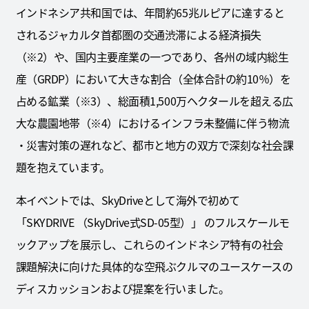
インドネシア共和国では、年間約65兆ルピアに達すると
されるジャカルタ首都圏の交通渋滞による経済損失
（※2）や、国内主要産業の一つであり、各州の域内総生
産（GRDP）において大きな割合（全体合計の約10％）を
占める鉱業（※3）、総面積1,500万ヘクタールを超える広
大な農園地帯（※4）におけるインフラ未整備に伴う物流
・災害対策の遅れなど、都市と地方の双方で深刻な社会課
題を抱えています。
本イベントでは、SkyDriveとして海外で初めて
「SKYDRIVE （SkyDrive式SD-05型）」 のフルスケールモ
ックアップを展示し、これらのインドネシア特有の社会
課題解決に向けた具体的な空飛ぶクルマのユースケースの
ディスカッションおよび提案を行いました。