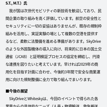
S.T., M.T.）氏
我が国は次世代モビリティの新技術を歓迎しており、民
間企業の取り組みを高く評価しています。航空の安全性と
セキュリティに一切の妥協はありませんが、既存の規制枠
組みを活用し、実証実験の場として複数の空港を提供す
るなど、柔軟に法整備を進める準備があります。SkyDrive
のような外国製機体の導入に向け、将来的に日本の国土交
通省（JCAB）と証明検証プロセスの協定を締結し、円滑
な連携を図りたいと考えています。早ければ2029年の商
用化を目指す計画に合わせ、今後約3年間で安全な商業運
用に向けた規制整備に全力で取り組んでまいります。
■今後の展望
SkyDriveとWhiteskyは、今回のイベントで得られた各
業界からの具体的なニーズ（人員・物資輸送、救急搬送、