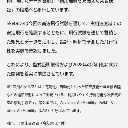
得に向けたデータ蓄積」「商用運航を見据えた実装検
証」の段階へと移行しています。
SkyDriveは今回の高速飛行試験を通じて、実用速度域での
安定飛行を確認するとともに、飛行試験を通じて蓄積し
た知見とデータを活用し、設計・解析で予測した飛行特
性を実機で確認しました。
これにより、型式証明取得および2028年の商用化に向け
た開発を着実に前進させています。
※1 空飛ぶクルマとは：電動化、自動化といった航空技術や垂直離着陸
などの運航形態によって実現される、利用しやすく持続可能な次世代の
空の移動手段です。諸外国では、Advanced Air Mobility（AAM）や
Urban Air Mobility（UAM）と呼ばれています。
引用元：国土交通省（令和8年3月付）