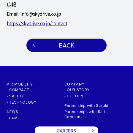
広報
Email: info@skydrive.co.jp
https://skydrive.co.jp/contact
BACK
AIR MOBILITY
COMPANY
- COMPACT
- OUR STORY
- SAFETY
- CULTURE
- TECHNOLOGY
Partnership with Suzuki
NEWS
Partnerships with Rail
Companies
TEAM
CAREERS