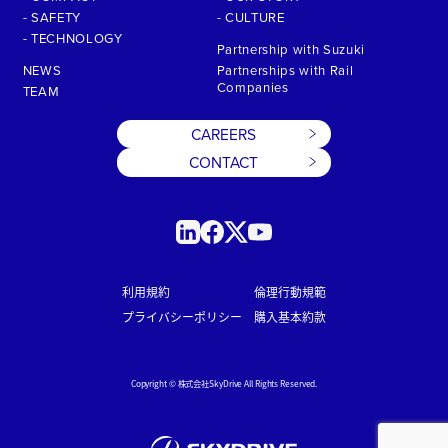
- SAFETY
- CULTURE
- TECHNOLOGY
Partnership with Suzuki
NEWS
Partnerships with Rail
Companies
TEAM
CAREERS
CONTACT
利用規約
倫理行動規範
プライバシーポリシー
購入基本約款
Copyright © 株式会社SkyDrive All Rights Reserved.