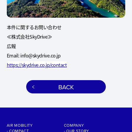
本件に関するお問い合わせ
≪株式会社SkyDrive≫
広報
Email: info@skydrive.co.jp
https://skydrive.co.jp/contact
BACK
AIR MOBILITY
COMPANY
- COMPACT
- OUR STORY