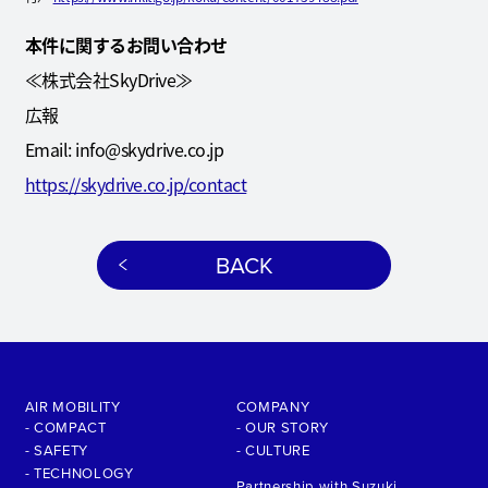
本件に関するお問い合わせ
≪株式会社SkyDrive≫
広報
Email: info@skydrive.co.jp
https://skydrive.co.jp/contact
BACK
AIR MOBILITY
COMPANY
- COMPACT
- OUR STORY
- SAFETY
- CULTURE
- TECHNOLOGY
Partnership with Suzuki