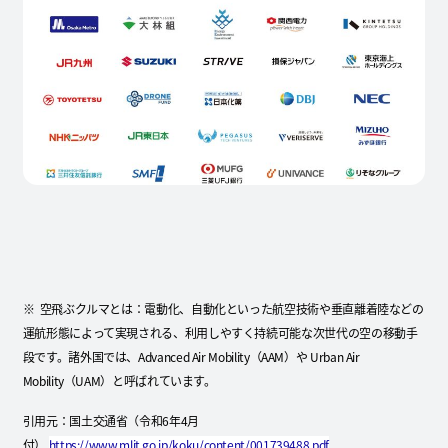
※ 空飛ぶクルマとは：電動化、自動化といった航空技術や垂直離着陸などの
運航形態によって実現される、利用しやすく持続可能な次世代の空の移動手
段です。諸外国では、Advanced Air Mobility（AAM）や Urban Air
Mobility（UAM）と呼ばれています。
引用元：国土交通省（令和6年4月
付）
https://www.mlit.go.jp/koku/content/001739488.pdf