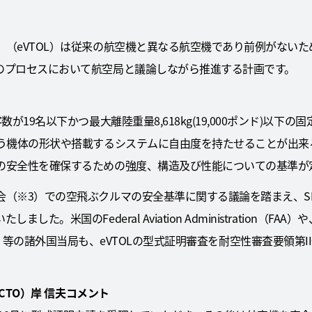
」（eVTOL）は従来の航空機と異なる航空機であり前例がない
のプロセスにおいて航空局と議論しながら推進する計画です。
が19名以下かつ最大離陸重量8,618kg(19,000ポンド)以下
扱う機体の形状や搭載するシステムに自由度を持たせることが出来
の安全性を確保するための強度、構造及び性能についての基準が
（※3）での空飛ぶクルマの安全基準に関する議論を踏まえ、SD
。米国のFederal Aviation Administration（FAA）や、
ency（EASA）等の諸外国当局も、eVTOLの型式証明審査を耐空性審査要
（CTO）岸 信夫コメント