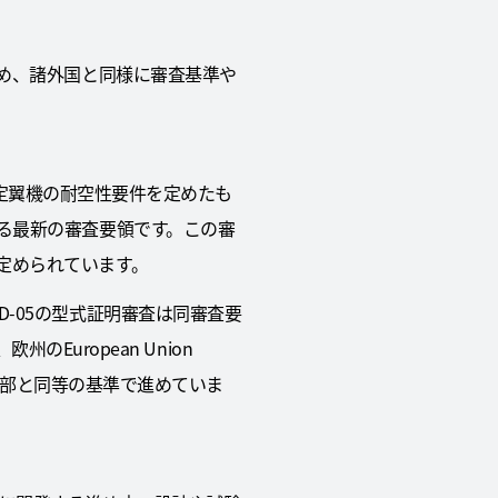
ため、諸外国と同様に審査基準や
の固定翼機の耐空性要件を定めたも
る最新の審査要領です。この審
定められています。
-05の型式証明審査は同審査要
欧州のEuropean Union
領第II部と同等の基準で進めていま