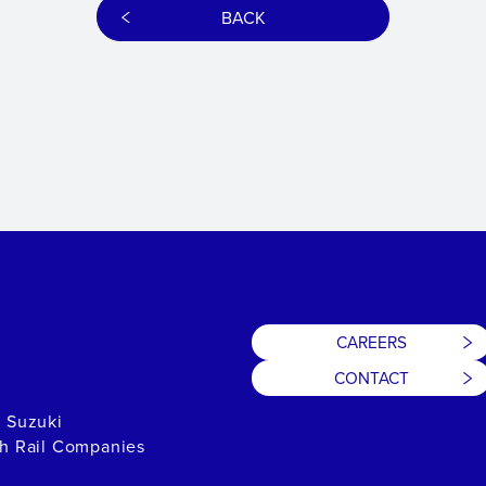
BACK
CAREERS
CONTACT
h Suzuki
th Rail Companies