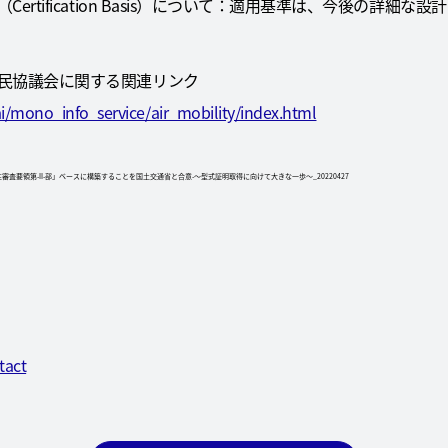
rtification Basis）について：適用基準は、今後の詳細
民協議会に関する関連リンク
ai/mono_info_service/air_mobility/index.html
「耐空性審査要領第-II-部」ベースに構築することを国土交通省と合意-～型式証明取得に向けて大きな一歩～_20220427
tact