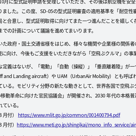
年10月に型式証明申請を受理していただき、その後は航空機を安
ました。この度、SD-05の型式証明審査の適用基準を「耐空性審
局と合意し、型式証明取得に向けてまた一つ進んだことを嬉しく
までの計画について議論を進めてまいります。
いた政府・国土交通省様をはじめ、様々な機関や企業様の関係者
現に向け、今後もご支援をいただきながら「空飛ぶクルマ」の事
な定義はないが、「電動」「自動（操縦）」「垂直離着陸」が一
Take-Off and Landing aircraft）や UAM（UrbanAir Mob
ている。モビリティ分野の新たな動きとして、世界各国で空飛ぶ
「空の移動革命に向けた官民協議会」が開催され、2030 年代の本
れている。
3 月付）
https://www.mlit.go.jp/common/001400794.pdf
3 月付）
https://www.meti.go.jp/shingikai/mono_info_service/ai