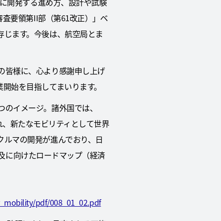
全に開発する進め方、設計や試験
査要領第II部（第61改正）」ベ
存じます。今後は、航空局とま
の皆様に、心より感謝申し上げ
業開始を目指してまいります。
つのイメージ。諸外国では、
ility）とも呼ばれ、新たなモビリティとして世界
クルマの開発が進んでおり、日
格普及に向けたロードマップ（経済
r_mobility/pdf/008_01_02.pdf