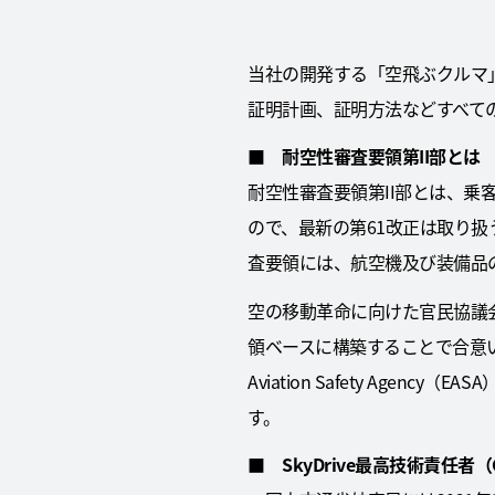
当社の開発する「空飛ぶクルマ
証明計画、証明方法などすべて
■ 耐空性審査要領第II部とは
耐空性審査要領第II部とは、乗客数
ので、最新の第61改正は取り
査要領には、航空機及び装備品
空の移動革命に向けた官民協議会
領ベースに構築することで合意いたしました
Aviation Safety Ag
す。
■ SkyDrive最高技術責任者