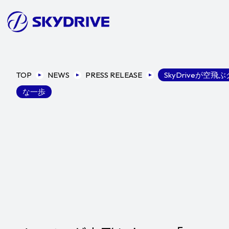
TOP
NEWS
PRESS RELEASE
SkyDriveが
な一歩