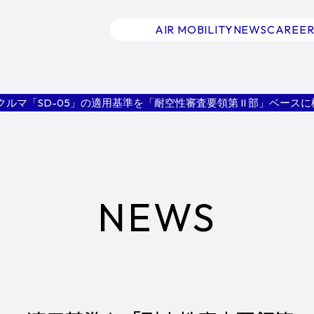
AIR MOBILITY
NEWS
CAREER
空飛ぶクルマ「SD-05」の適用基準を「耐空性審査要領第 II 部」
NEWS