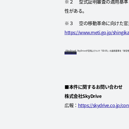
※２ 型式証明審査の適用基準（Ce
性がある。
※３ 空の移動革命に向けた官
https://www.meti.go.jp/shingik
【SkyDrive】SkyDriveが空飛ぶクルマ「SD-05」の適用基準を
ダウンロード
■
本件に関するお問い合わせ
株式会社SkyDrive
広報：
https://skydrive.co.jp/con