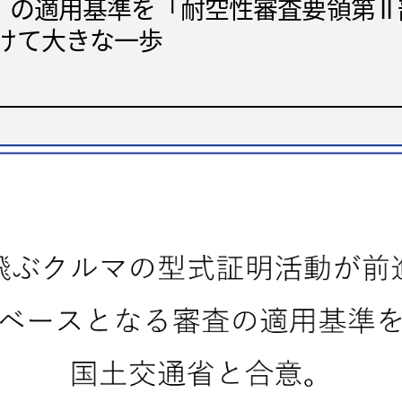
-05」の適用基準を「耐空性審査要領第 
けて大きな一歩